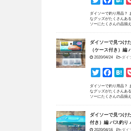
T
F
H
k
wi
a
a
ダイソーで釣り用品？ 
tt
c
e
なグッズがたくさんある
ソーにたくさんの品揃えが
er
e
n
b
a
ダイソーで見つけた
o
（ケース付き）編 
o
2020/04/24
-
ダイ
k
T
F
H
wi
a
a
ダイソーで釣り用品？ 
tt
c
e
なグッズがたくさんある
ソーにたくさんの品揃えが
er
e
n
b
a
ダイソーで見つけ
o
付き）編 バス釣り 
o
2020/04/16
-
ダイ