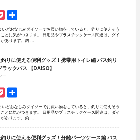
P
共
t
o
有
まいどおなじみダイソーでお買い物をしていると、釣りに使えそう
ck
ことに気がつきます。 日用品やプラスチックケース関連は、ダイ
あります。釣 ...
et
釣りに使える便利グッズ！携帯用トイレ編 バス釣り
ラックバス 【DAISO】
ソー
P
共
t
o
有
まいどおなじみダイソーでお買い物をしていると、釣りに使えそう
ck
ことに気がつきます。 日用品やプラスチックケース関連は、ダイ
あります。釣 ...
et
釣りに使える便利グッズ！分離パーツケース編 バス