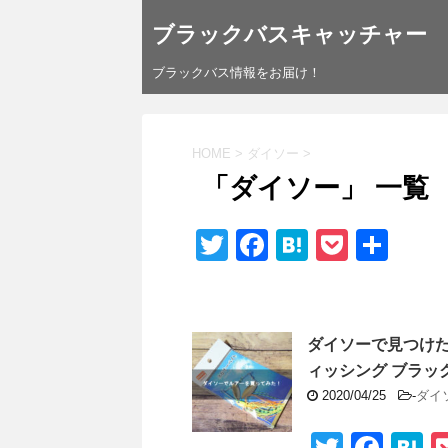
ブラックバスキャッチャー
ブラックバス情報をお届け！
HOME
>
ダイソー
>
「ダイソー」 一覧
T
F
H
P
共
wi
a
at
o
有
tt
c
e
ck
er
e
n
et
ダイソーで見つけた
b
a
ィッシング ブラック
o
2020/04/25
-
ダイ
o