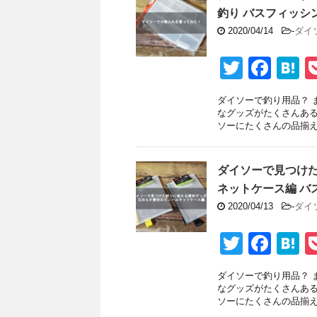
o
釣り バスフィッシン
o
2020/04/14
-
ダイ
k
T
F
H
wi
a
a
ダイソーで釣り用品？ 
tt
c
e
なグッズがたくさんある
ソーにたくさんの品揃えが
er
e
n
b
a
ダイソーで見つけ
o
ネットケース編 バス
o
2020/04/13
-
ダイ
k
T
F
H
wi
a
a
ダイソーで釣り用品？ 
tt
c
e
なグッズがたくさんある
ソーにたくさんの品揃えが
er
e
n