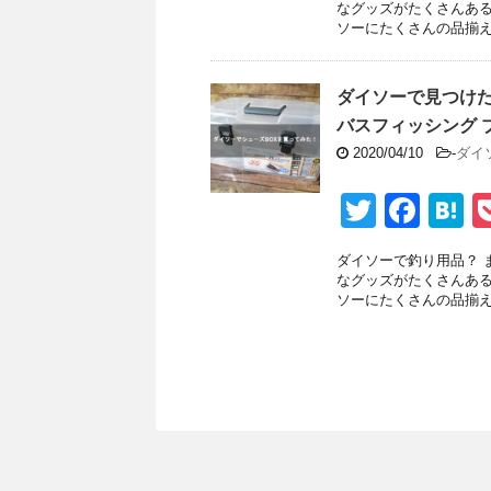
tt
c
e
なグッズがたくさんある
ソーにたくさんの品揃えが
er
e
n
b
a
ダイソーで見つけた
o
バスフィッシング 
o
2020/04/10
-
ダイ
k
T
F
H
wi
a
a
ダイソーで釣り用品？ 
tt
c
e
なグッズがたくさんある
ソーにたくさんの品揃えが
er
e
n
b
a
o
o
k