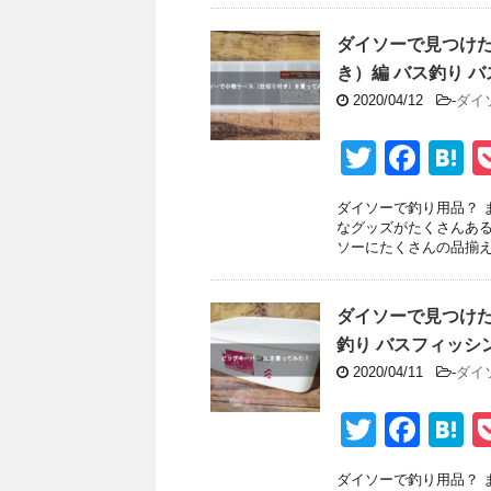
b
a
ダイソーで見つけ
o
き）編 バス釣り バ
o
2020/04/12
-
ダイ
k
T
F
H
wi
a
a
ダイソーで釣り用品？ 
tt
c
e
なグッズがたくさんある
ソーにたくさんの品揃えが
er
e
n
b
a
ダイソーで見つけた
o
釣り バスフィッシン
o
2020/04/11
-
ダイ
k
T
F
H
wi
a
a
ダイソーで釣り用品？ 