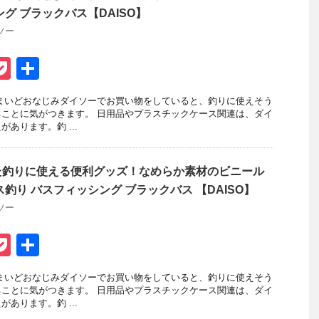
グ ブラックバス【DAISO】
ソー
P
共
t
o
有
まいどおなじみダイソーでお買い物をしていると、釣りに使えそう
ck
ことに気がつきます。 日用品やプラスチックケース関連は、ダイ
あります。釣 ...
et
た釣りに使える便利グッズ！なめらか素材のビニール
釣り バスフィッシング ブラックバス 【DAISO】
ソー
P
共
t
o
有
まいどおなじみダイソーでお買い物をしていると、釣りに使えそう
ck
ことに気がつきます。 日用品やプラスチックケース関連は、ダイ
あります。釣 ...
et