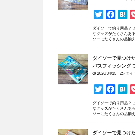
k
T
F
H
wi
a
a
ダイソーで釣り用品？ 
tt
c
e
なグッズがたくさんある
ソーにたくさんの品揃えが
er
e
n
b
a
ダイソーで見つけた
o
バスフィッシング ブ
o
2020/04/15
-
ダイ
k
T
F
H
wi
a
a
ダイソーで釣り用品？ 
tt
c
e
なグッズがたくさんある
ソーにたくさんの品揃えが
er
e
n
b
a
ダイソーで見つけた