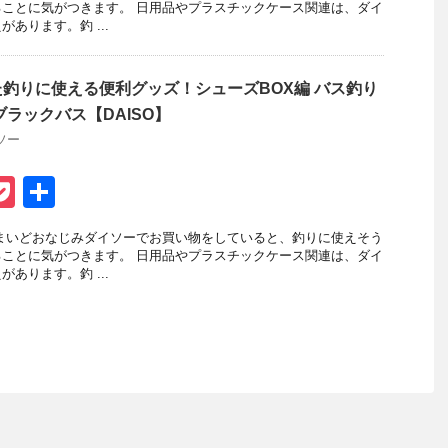
ck
ことに気がつきます。 日用品やプラスチックケース関連は、ダイ
あります。釣 ...
et
釣りに使える便利グッズ！シューズBOX編 バス釣り
ブラックバス【DAISO】
ソー
P
共
t
o
有
まいどおなじみダイソーでお買い物をしていると、釣りに使えそう
ck
ことに気がつきます。 日用品やプラスチックケース関連は、ダイ
あります。釣 ...
et