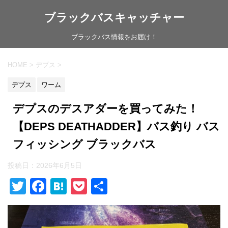
ブラックバスキャッチャー
ブラックバス情報をお届け！
HOME
>
デプス
>
デプス
ワーム
デプスのデスアダーを買ってみた！
【DEPS DEATHADDER】バス釣り バス
フィッシング ブラックバス
投稿日：
2026年6月5日
T
F
H
P
共
wi
a
at
o
有
tt
c
e
ck