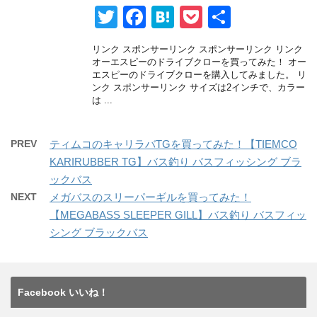
T
F
H
P
共
wi
a
at
o
有
リンク スポンサーリンク スポンサーリンク リンク
tt
c
e
ck
オーエスピーのドライブクローを買ってみた！ オー
エスピーのドライブクローを購入してみました。 リ
er
e
n
et
ンク スポンサーリンク サイズは2インチで、カラー
は ...
b
a
o
PREV
ティムコのキャリラバTGを買ってみた！【TIEMCO
o
KARIRUBBER TG】バス釣り バスフィッシング ブラ
k
ックバス
NEXT
メガバスのスリーパーギルを買ってみた！
【MEGABASS SLEEPER GILL】バス釣り バスフィッ
シング ブラックバス
Facebook いいね！