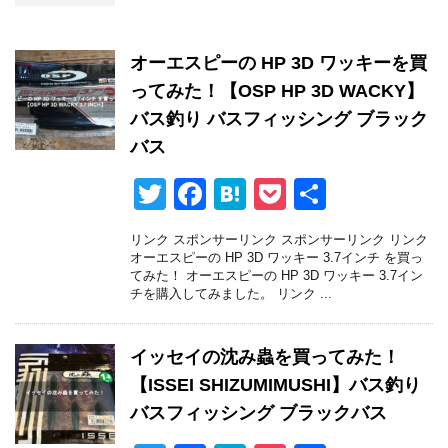
オーエスピーの HP 3D ワッキーを買
ってみた！【OSP HP 3D WACKY】
バス釣り バスフィッシング ブラック
バス
T
F
H
P
共
wi
a
at
o
有
リンク スポンサーリンク スポンサーリンク リンク
tt
c
e
ck
オーエスピーの HP 3D ワッキー 3.7インチ を買っ
てみた！ オーエスピーの HP 3D ワッキー 3.7イン
er
e
n
et
チを購入してみました。 リンク ...
b
a
o
イッセイの沈み蟲を買ってみた！
o
【ISSEI SHIZUMIMUSHI】バス釣り
k
バスフィッシング ブラックバス