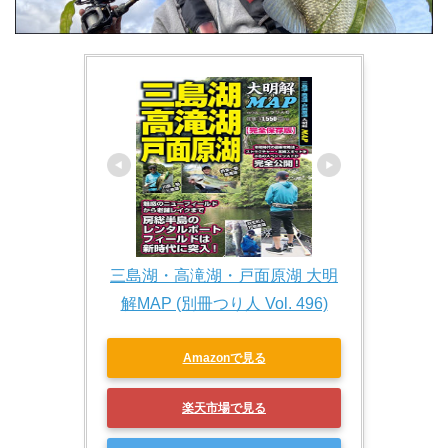
三島湖・高滝湖・戸面原湖 大明
解MAP (別冊つり人 Vol. 496)
Amazonで見る
楽天市場で見る