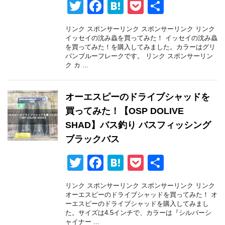
T
F
H
P
共
wi
a
at
o
有
リンク スポンサーリンク スポンサーリンク リンク
tt
c
e
ck
イッセイの沈み蟲を買ってみた！ イッセイの沈み蟲
を買ってみた！を購入してみました。カラーはグリ
er
e
n
et
パンブルーフレークです。 リンク スポンサーリン
ク カ ...
b
a
o
オーエスピーのドライブシャッドを
o
買ってみた！【OSP DOLIVE
k
SHAD】バス釣り バスフィッシング
ブラックバス
T
F
H
P
共
wi
a
at
o
有
リンク スポンサーリンク スポンサーリンク リンク
tt
c
e
ck
オーエスピーのドライブシャッドを買ってみた！ オ
ーエスピーのドライブシャッドを購入してみまし
er
e
n
et
た。サイズは4.5インチで、カラーは『シルバーシ
ャイナー ...