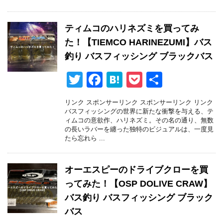
b
a
o
ティムコのハリネズミを買ってみ
o
た！【TIEMCO HARINEZUMI】バス
k
釣り バスフィッシング ブラックバス
T
F
H
P
共
wi
a
at
o
有
リンク スポンサーリンク スポンサーリンク リンク
tt
c
e
ck
バスフィッシングの世界に新たな衝撃を与える、テ
ィムコの意欲作、ハリネズミ。その名の通り、無数
er
e
n
et
の長いラバーを纏った独特のビジュアルは、一度見
たら忘れら ...
b
a
o
オーエスピーのドライブクローを買
o
ってみた！【OSP DOLIVE CRAW】
k
バス釣り バスフィッシング ブラック
バス