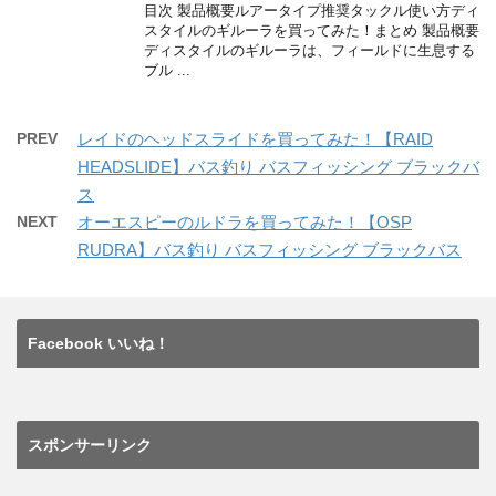
tt
c
e
ck
目次 製品概要ルアータイプ推奨タックル使い方ディ
スタイルのギルーラを買ってみた！まとめ 製品概要
er
e
n
et
ディスタイルのギルーラは、フィールドに生息する
ブル ...
b
a
o
PREV
レイドのヘッドスライドを買ってみた！【RAID
o
HEADSLIDE】バス釣り バスフィッシング ブラックバ
k
ス
NEXT
オーエスピーのルドラを買ってみた！【OSP
RUDRA】バス釣り バスフィッシング ブラックバス
Facebook いいね！
スポンサーリンク