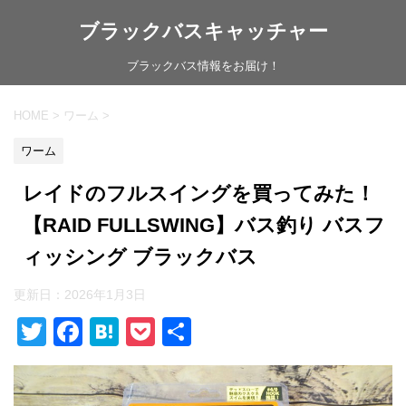
ブラックバスキャッチャー
ブラックバス情報をお届け！
HOME
>
ワーム
>
ワーム
レイドのフルスイングを買ってみた！
【RAID FULLSWING】バス釣り バスフ
ィッシング ブラックバス
更新日：
2026年1月3日
T
F
H
P
共
wi
a
at
o
有
tt
c
e
ck