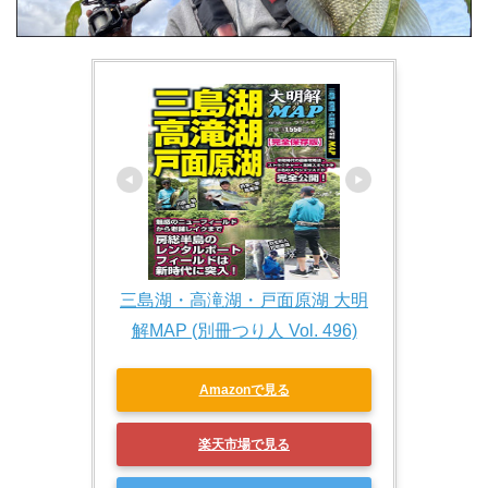
三島湖・高滝湖・戸面原湖 大明
解MAP (別冊つり人 Vol. 496)
Amazonで見る
楽天市場で見る