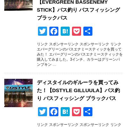
【EVERGREEN BASSENEMY
STICK】バス釣り バスフィッシング
ブラックバス
T
F
H
P
共
wi
a
at
o
有
リンク スポンサーリンク スポンサーリンク リンク
tt
c
e
ck
エバーグリーンのバスエナミースティックを買って
みた！ エバーグリーンのバスエナミースティックを
er
e
n
et
購入してみました。3インチ、カラーはグリーンパ
ンプキン ...
b
a
o
ディスタイルのギルーラを買ってみ
o
た！【DSTYLE GILLUULA】バス釣
k
り バスフィッシング ブラックバス
T
F
H
P
共
wi
a
at
o
有
リンク スポンサーリンク スポンサーリンク リンク