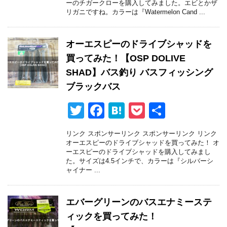
ーのチガークローを購入してみました。エビとかザ
er
e
n
et
リガニですね。カラーは『Watermelon Cand ...
b
a
o
オーエスピーのドライブシャッドを
o
買ってみた！【OSP DOLIVE
k
SHAD】バス釣り バスフィッシング
ブラックバス
T
F
H
P
共
wi
a
at
o
有
リンク スポンサーリンク スポンサーリンク リンク
tt
c
e
ck
オーエスピーのドライブシャッドを買ってみた！ オ
ーエスピーのドライブシャッドを購入してみまし
er
e
n
et
た。サイズは4.5インチで、カラーは『シルバーシ
ャイナー ...
b
a
o
エバーグリーンのバスエナミーステ
o
ィックを買ってみた！
k