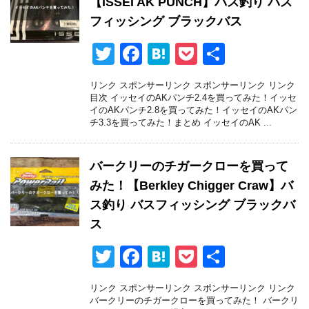
【ISSEI AK PUNCH】バス釣り バス
フィッシング ブラックバス
T
F
H
P
共
wi
a
at
o
有
リンク スポンサーリンク スポンサーリンク リンク
tt
c
e
ck
目次 イッセイのAKパンチ2.4を買ってみた！イッセ
イのAKパンチ2.8を買ってみた！イッセイのAKパン
er
e
n
et
チ3.3を買ってみた！まとめ イッセイのAK ...
b
a
o
バークリーのチガークローを買って
o
みた！【Berkley Chigger Craw】バ
k
ス釣り バスフィッシング ブラックバ
ス
T
F
H
P
共
wi
a
at
o
有
リンク スポンサーリンク スポンサーリンク リンク
tt
c
e
ck
バークリーのチガークローを買ってみた！ バークリ