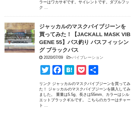
er
e
n
et
ラーはワカサギです。サイレントです。ダブルフッ
ク ...
b
a
o
ジャッカルのマスクバイブジーンを
o
買ってみた！【JACKALL MASK VIB
k
GENE 55】バス釣り バスフィッシン
グ ブラックバス
2020/07/09
-
バイブレーション
T
F
H
P
共
wi
a
at
o
有
リンク ジャッカルのマスクバイブジーンを買ってみ
tt
c
e
ck
た！ ジャッカルのマスクバイブジーンを購入してみ
ました。 重量は5.5g、長さは55mm、カラーはシル
er
e
n
et
エットブラックギルです。 こちらのカラーはチャー
ト ...
b
a
o
o