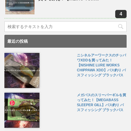
最近の投稿
ニシネルアーワークスのチッパ
ワXDDを買ってみた！
【NISHINE LURE WORKS
CHIPPAWA XDD】バス釣り バ
スフィッシング ブラックバス
メガバスのスリーパーギルを買
ってみた！【MEGABASS
SLEEPER GILL】バス釣り バ
スフィッシング ブラックバス