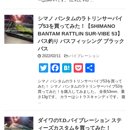
ーはDAPPIです。 LEVEL VIB ...
b
a
o
シマノ バンタムのラトリンサーバイ
o
ブ53を買ってみた！【SHIMANO
BANTAM RATTLIN SUR-VIBE 53】
k
バス釣り バスフィッシング ブラック
バス
2022/02/11
-
バイブレーション
T
F
H
P
共
wi
a
at
o
有
シマノ バンタムのラトリンサーバイブ53を買って
tt
c
e
ck
みた！ シマノ バンタムのラトリンサーバイブ53を
買ってみた！を購入してみました。 全長53mm、重
er
e
n
et
さ13gです。 カラーはシトラスキャンディです。 腹
...
b
a
o
ダイワのT.D.バイブレーション ステ
o
ィーズカスタムを買ってみた！