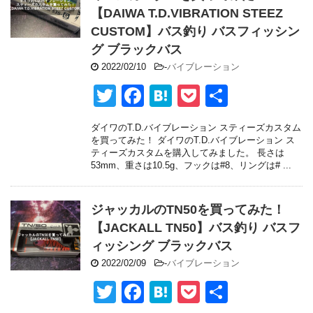
k
【DAIWA T.D.VIBRATION STEEZ
CUSTOM】バス釣り バスフィッシン
グ ブラックバス
2022/02/10
-
バイブレーション
T
F
H
P
共
wi
a
at
o
有
ダイワのT.D.バイブレーション スティーズカスタム
tt
c
e
ck
を買ってみた！ ダイワのT.D.バイブレーション ス
ティーズカスタムを購入してみました。 長さは
er
e
n
et
53mm、重さは10.5g、フックは#8、リングは# ...
b
a
o
ジャッカルのTN50を買ってみた！
o
【JACKALL TN50】バス釣り バスフ
ィッシング ブラックバス
k
2022/02/09
-
バイブレーション
T
F
H
P
共