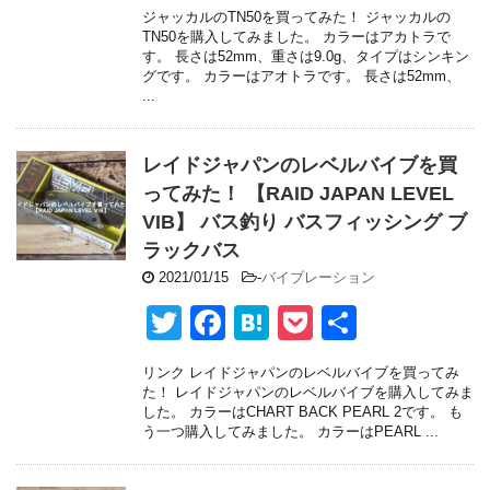
wi
a
at
o
有
ジャッカルのTN50を買ってみた！ ジャッカルの
tt
c
e
ck
TN50を購入してみました。 カラーはアカトラで
す。 長さは52mm、重さは9.0g、タイプはシンキン
er
e
n
et
グです。 カラーはアオトラです。 長さは52mm、
...
b
a
o
レイドジャパンのレベルバイブを買
o
ってみた！ 【RAID JAPAN LEVEL
k
VIB】 バス釣り バスフィッシング ブ
ラックバス
2021/01/15
-
バイブレーション
T
F
H
P
共
wi
a
at
o
有
リンク レイドジャパンのレベルバイブを買ってみ
tt
c
e
ck
た！ レイドジャパンのレベルバイブを購入してみま
した。 カラーはCHART BACK PEARL 2です。 も
er
e
n
et
う一つ購入してみました。 カラーはPEARL ...
b
a