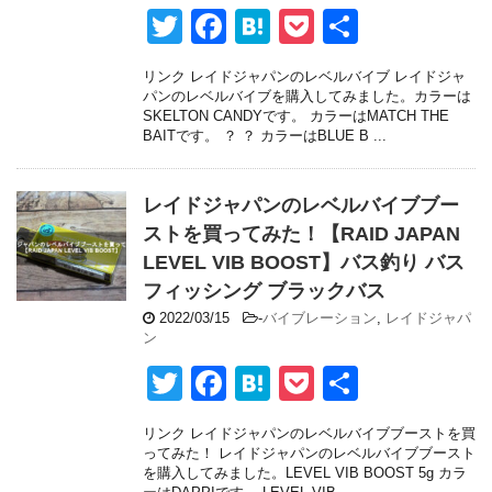
T
F
H
P
共
wi
a
at
o
有
リンク レイドジャパンのレベルバイブ レイドジャ
tt
c
e
ck
パンのレベルバイブを購入してみました。カラーは
SKELTON CANDYです。 カラーはMATCH THE
er
e
n
et
BAITです。 ？ ？ カラーはBLUE B ...
b
a
o
レイドジャパンのレベルバイブブー
o
ストを買ってみた！【RAID JAPAN
LEVEL VIB BOOST】バス釣り バス
k
フィッシング ブラックバス
2022/03/15
-
バイブレーション
,
レイドジャパ
ン
T
F
H
P
共
wi
a
at
o
有
リンク レイドジャパンのレベルバイブブーストを買
tt
c
e
ck
ってみた！ レイドジャパンのレベルバイブブースト
を購入してみました。LEVEL VIB BOOST 5g カラ
er
e
n
et