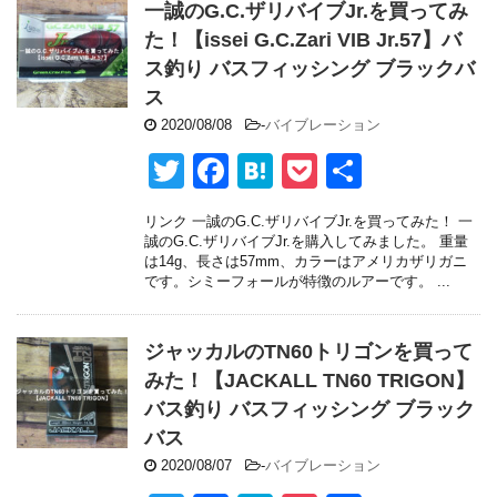
o
一誠のG.C.ザリバイブJr.を買ってみ
o
た！【issei G.C.Zari VIB Jr.57】バ
ス釣り バスフィッシング ブラックバ
k
ス
2020/08/08
-
バイブレーション
T
F
H
P
共
wi
a
at
o
有
リンク 一誠のG.C.ザリバイブJr.を買ってみた！ 一
tt
c
e
ck
誠のG.C.ザリバイブJr.を購入してみました。 重量
は14g、長さは57mm、カラーはアメリカザリガニ
er
e
n
et
です。シミーフォールが特徴のルアーです。 ...
b
a
o
ジャッカルのTN60トリゴンを買って
o
みた！【JACKALL TN60 TRIGON】
バス釣り バスフィッシング ブラック
k
バス
2020/08/07
-
バイブレーション