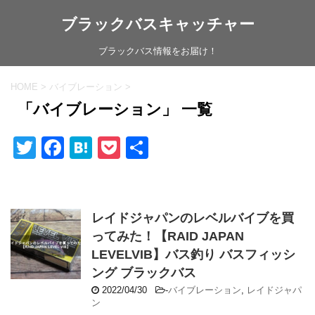
ブラックバスキャッチャー
ブラックバス情報をお届け！
HOME
>
バイブレーション
>
「バイブレーション」 一覧
T
F
H
P
共
wi
a
at
o
有
tt
c
e
ck
er
e
n
et
レイドジャパンのレベルバイブを買
b
a
ってみた！【RAID JAPAN
o
LEVELVIB】バス釣り バスフィッシ
ング ブラックバス
o
2022/04/30
-
バイブレーション
,
レイドジャパ
k
ン