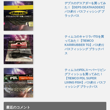
デプスのデスアダーを買ってみ
た！【DEPS DEATHADDER】
バス釣り バスフィッシング ブ
ラックバス
ティムコのキャリラバTGを買
ってみた！【TIEMCO
KARIRUBBER TG】バス釣り
バスフィッシング ブラックバ
ス
ティムコのPDLスーパーリビン
グフィッシュを買ってみた！
【TIEMCO PDL SUPER
LIVING FISH】バス釣り バスフ
ィッシング ブラックバス
最近のコメント