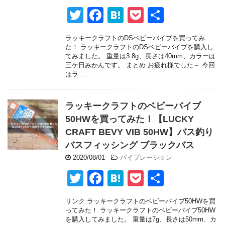
T
F
H
P
共
wi
a
at
o
有
ラッキークラフトのDSベビーバイブを買ってみ
tt
c
e
ck
た！ ラッキークラフトのDSベビーバイブを購入し
てみました。 重量は3.8g、長さは40mm、カラーは
er
e
n
et
三ケ日みかんです。 まとめ お疲れ様でした～ 今回
はラ ...
b
a
o
ラッキークラフトのベビーバイブ
o
50HWを買ってみた！【LUCKY
k
CRAFT BEVY VIB 50HW】バス釣り
バスフィッシング ブラックバス
2020/08/01
-
バイブレーション
T
F
H
P
共
wi
a
at
o
有
リンク ラッキークラフトのベビーバイブ50HWを買
tt
c
e
ck
ってみた！ ラッキークラフトのベビーバイブ50HW
を購入してみました。 重量は7g、長さは50mm、カ