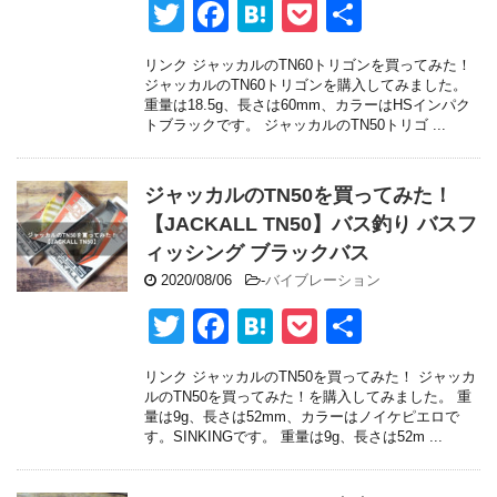
T
F
H
P
共
wi
a
at
o
有
リンク ジャッカルのTN60トリゴンを買ってみた！
tt
c
e
ck
ジャッカルのTN60トリゴンを購入してみました。
重量は18.5g、長さは60mm、カラーはHSインパク
er
e
n
et
トブラックです。 ジャッカルのTN50トリゴ ...
b
a
o
ジャッカルのTN50を買ってみた！
o
【JACKALL TN50】バス釣り バスフ
ィッシング ブラックバス
k
2020/08/06
-
バイブレーション
T
F
H
P
共
wi
a
at
o
有
リンク ジャッカルのTN50を買ってみた！ ジャッカ
tt
c
e
ck
ルのTN50を買ってみた！を購入してみました。 重
量は9g、長さは52mm、カラーはノイケピエロで
er
e
n
et
す。SINKINGです。 重量は9g、長さは52m ...
b
a