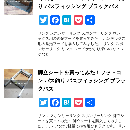
k
り バスフィッシング ブラックバス
T
F
H
P
共
wi
a
at
o
有
リンク スポンサーリンク スポンサーリンク ホンデ
tt
c
e
ck
ックス用の遮光フードを買ってみた！ ホンデックス
用の遮光フードを購入してみました。 リンク スポ
er
e
n
et
ンサーリンク リンク フードがかなり深いのでいい
かなと ...
b
a
o
脚立シートを買ってみた！フットコ
o
ン バス釣り バスフィッシング ブラッ
k
クバス
T
F
H
P
共
wi
a
at
o
有
リンク スポンサーリンク スポンサーリンク 脚立シ
tt
c
e
ck
ートを買ってみた！ 脚立シートを購入してみまし
た。アルミなので軽量で持ち運びもラクです。 リン