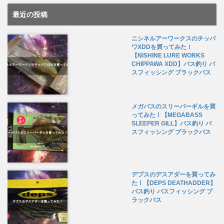
最近の投稿
ニシネルアーワークスのチッパ
ワXDDを買ってみた！
【NISHINE LURE WORKS
CHIPPAWA XDD】バス釣り バ
スフィッシング ブラックバス
メガバスのスリーパーギルを買
ってみた！【MEGABASS
SLEEPER GILL】バス釣り バ
スフィッシング ブラックバス
デプスのデスアダーを買ってみ
た！【DEPS DEATHADDER】
バス釣り バスフィッシング ブ
ラックバス