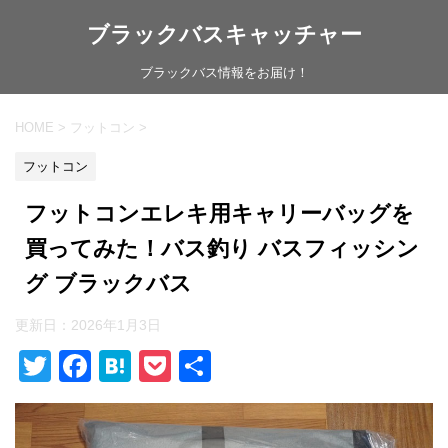
ブラックバスキャッチャー
ブラックバス情報をお届け！
HOME
>
フットコン
>
フットコン
フットコンエレキ用キャリーバッグを
買ってみた！バス釣り バスフィッシン
グ ブラックバス
更新日：
2026年1月3日
T
F
H
P
共
wi
a
at
o
有
tt
c
e
ck