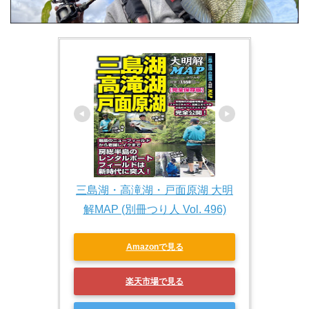
三島湖・高滝湖・戸面原湖 大明
解MAP (別冊つり人 Vol. 496)
Amazonで見る
楽天市場で見る