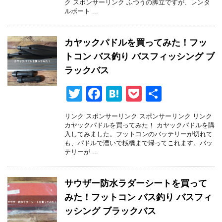
er
e
n
et
ク スポンサーリンク ふつうの脚立ですが、レンタ
ルボート ...
b
a
o
カヤックパドルを買ってみた！フッ
o
トコン バス釣り バスフィッシング ブ
k
ラックバス
T
F
H
P
共
wi
a
at
o
有
リンク スポンサーリンク スポンサーリンク リンク
tt
c
e
ck
カヤックパドルを買ってみた！ カヤックパドルを購
入してみました。フットコンのバッテリーが切れて
er
e
n
et
も、パドルで漕いで桟橋まで帰ってこれます。バッ
テリーが ...
b
a
o
サウザー防水ラダーシートを買って
o
みた！フットコン バス釣り バスフィ
k
ッシング ブラックバス