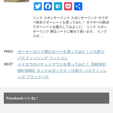
T
F
H
P
共
wi
a
at
o
有
リンク スポンサーリンク スポンサーリンク サウザ
tt
c
e
ck
ー防水ラダーシートを買ってみた！ サウザーの防水
ラダーシートを購入してみました。 リンク スポン
er
e
n
et
サーリンク 脚立シートに載せて使います。 リンク
スポ ...
b
a
o
PREV
モーターガイド用のカバーを買ってみた！バス釣り
o
バスフィッシング フットコン
k
NEXT
メイホウのバケットマウスを買ってみた！【MEIHO
BM-5000】タックルボックス バス釣り バスフィッシ
ング ブラックバス
Facebook いいね！