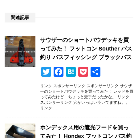
関連記事
サウザーのショートバウデッキを買
ってみた！ フットコン Souther バス
釣り バスフィッシング ブラックバス
T
F
H
P
共
wi
a
at
o
有
リンク スポンサーリンク スポンサーリンク サウザ
tt
c
e
ck
ーのショートバウデッキを買ってみた！ レッドを買
ってみたけど、ちょっと派手だったかな。 リンク
er
e
n
et
スポンサーリンク 穴がいっぱい空いてますね。。
リンク ...
b
a
o
ホンデックス用の遮光フードを買っ
o
てみた！ Hondex フットコン バス釣