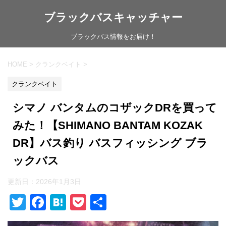
ブラックバスキャッチャー
ブラックバス情報をお届け！
HOME
>
クランクベイト
>
クランクベイト
シマノ バンタムのコザックDRを買って
みた！【SHIMANO BANTAM KOZAK
DR】バス釣り バスフィッシング ブラ
ックバス
更新日：
2026年1月3日
T
F
H
P
共
wi
a
at
o
有