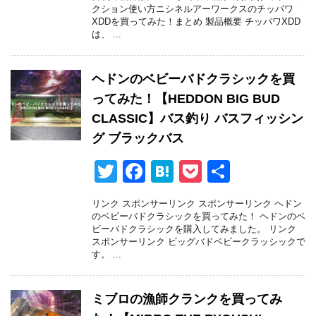
クション使い方ニシネルアーワークスのチッパワ
er
e
n
et
XDDを買ってみた！まとめ 製品概要 チッパワXDD
は、 ...
b
a
o
ヘドンのベビーバドクラシックを買
o
ってみた！【HEDDON BIG BUD
k
CLASSIC】バス釣り バスフィッシン
グ ブラックバス
T
F
H
P
共
wi
a
at
o
有
リンク スポンサーリンク スポンサーリンク ヘドン
tt
c
e
ck
のベビーバドクラシックを買ってみた！ ヘドンのベ
ビーバドクラシックを購入してみました。 リンク
er
e
n
et
スポンサーリンク ビッグバドベビークラッシックで
す。 ...
b
a
o
ミブロの漁師クランクを買ってみ
o