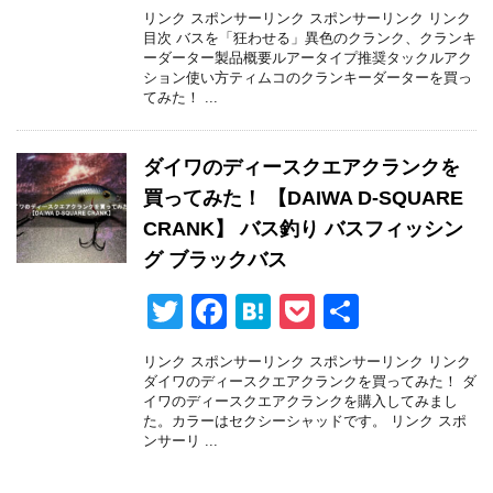
wi
a
at
o
有
リンク スポンサーリンク スポンサーリンク リンク
tt
c
e
ck
目次 バスを「狂わせる」異色のクランク、クランキ
ーダーター製品概要ルアータイプ推奨タックルアク
er
e
n
et
ション使い方ティムコのクランキーダーターを買っ
てみた！ ...
b
a
o
ダイワのディースクエアクランクを
o
買ってみた！ 【DAIWA D-SQUARE
k
CRANK】 バス釣り バスフィッシン
グ ブラックバス
T
F
H
P
共
wi
a
at
o
有
リンク スポンサーリンク スポンサーリンク リンク
tt
c
e
ck
ダイワのディースクエアクランクを買ってみた！ ダ
イワのディースクエアクランクを購入してみまし
er
e
n
et
た。カラーはセクシーシャッドです。 リンク スポ
ンサーリ ...
b
a
o