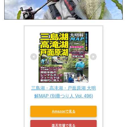
三島湖・高滝湖・戸面原湖 大明
解MAP (別冊つり人 Vol. 496)
Amazonで見る
楽天市場で見る