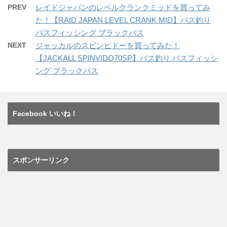
PREV
レイドジャパンのレベルクランクミッドを買ってみ
o
た！【RAID JAPAN LEVEL CRANK MID】バス釣り
k
バスフィッシング ブラックバス
NEXT
ジャッカルのスピンビドーを買ってみた！
【JACKALL SPINVIDO70SP】バス釣り バスフィッシ
ング ブラックバス
Facebook いいね！
スポンサーリンク