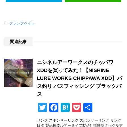
-
クランクベイト
関連記事
ニシネルアーワークスのチッパワ
XDDを買ってみた！【NISHINE
LURE WORKS CHIPPAWA XDD】バ
ス釣り バスフィッシング ブラックバ
ス
T
F
H
P
共
wi
a
at
o
有
リンク スポンサーリンク スポンサーリンク リンク
tt
c
e
ck
目次 製品概要ルアータイプ製品仕様推奨タックルア