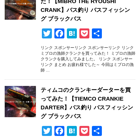
た！【MIBRO THE RYOUSHI
k
CRANK】バス釣り バスフィッシン
グ ブラックバス
T
F
H
P
共
wi
a
at
o
有
リンク スポンサーリンク スポンサーリンク リンク
tt
c
e
ck
ミブロの漁師クランクを買ってみた！ ミブロの漁師
クランクを購入してみました。 リンク スポンサー
er
e
n
et
リンク まとめ お疲れ様でした～ 今回はミブロの漁
師 ...
b
a
o
ティムコのクランキーダーターを買
o
ってみた！【TIEMCO CRANKIE
k
DARTER】バス釣り バスフィッシン
グ ブラックバス
T
F
H
P
共