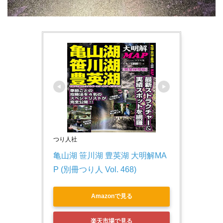
つり人社
亀山湖 笹川湖 豊英湖 大明解MA
P (別冊つり人 Vol. 468)
Amazonで見る
楽天市場で見る