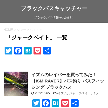
ブラックバスキャッチャー
ブラックバス情報をお届け！
HOME
>
ジャークベイト
>
「ジャークベイト」 一覧
T
F
H
P
共
wi
a
at
o
有
tt
c
e
ck
er
e
n
et
イズムのレイバーを買ってみた！
b
a
【ISM RAVER】バス釣り バスフィッ
o
シング ブラックバス
2022/05/27
-
イズム
,
ジャークベイト
,
ミノー
o
T
F
H
P
共
k