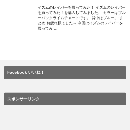
wi
a
at
o
有
イズムのレイバーを買ってみた！ イズムのレイバー
tt
c
e
ck
を買ってみた！を購入してみました。 カラーはブル
ーバックライムチャートです。 背中はブルー。 ま
er
e
n
et
とめ お疲れ様でした～ 今回はイズムのレイバーを
買ってみ ...
b
a
o
o
k
Facebook いいね！
スポンサーリンク