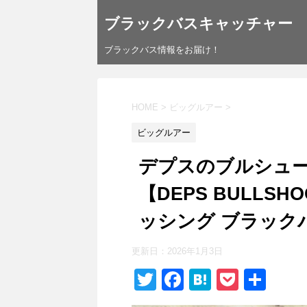
ブラックバスキャッチャー
ブラックバス情報をお届け！
HOME
>
ビッグルアー
>
ビッグルアー
デプスのブルシュー
【DEPS BULLSH
ッシング ブラック
更新日：
2026年1月3日
T
F
H
P
共
wi
a
at
o
有