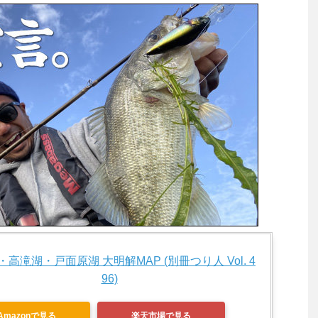
高滝湖・戸面原湖 大明解MAP (別冊つり人 Vol. 4
96)
Amazonで見る
楽天市場で見る