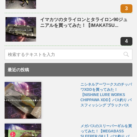
イマカツのタライロンとタライロン90ジュ
ニアルを買ってみた！【IMAKATSU...
最近の投稿
ニシネルアーワークスのチッパ
ワXDDを買ってみた！
【NISHINE LURE WORKS
CHIPPAWA XDD】バス釣り バ
スフィッシング ブラックバス
メガバスのスリーパーギルを買
ってみた！【MEGABASS
SLEEPER GILL】バス釣り バ