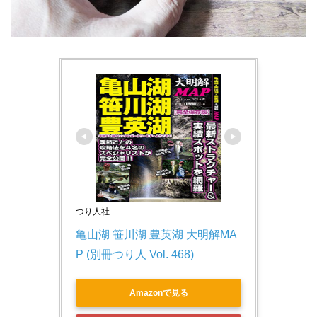
つり人社
亀山湖 笹川湖 豊英湖 大明解MA
P (別冊つり人 Vol. 468)
Amazonで見る