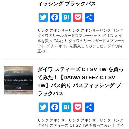
ィッシング ブラックバス
T
F
H
P
共
wi
a
at
o
有
リンク スポンサーリンク スポンサーリンク リンク
tt
c
e
ck
ダイワのリールガードスプレーセット グリス オイ
ルを買ってみた！ ダイワのリールガードスプレーセ
er
e
n
et
ット グリス オイルを購入してみました。ダイワ純
正の ...
b
a
o
ダイワ スティーズ CT SV TW を買っ
o
てみた！【DAIWA STEEZ CT SV
k
TW】バス釣り バスフィッシング ブ
ラックバス
T
F
H
P
共
wi
a
at
o
有
リンク スポンサーリンク スポンサーリンク リンク
tt
c
e
ck
ダイワ スティーズ CT SV TW を買ってみた！ ダイ