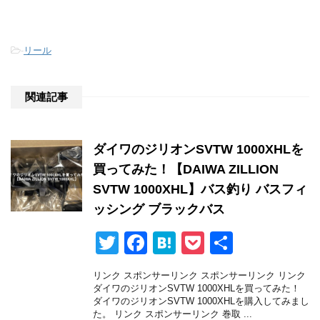
-
リール
関連記事
ダイワのジリオンSVTW 1000XHLを
買ってみた！【DAIWA ZILLION
SVTW 1000XHL】バス釣り バスフィ
ッシング ブラックバス
T
F
H
P
共
wi
a
at
o
有
リンク スポンサーリンク スポンサーリンク リンク
tt
c
e
ck
ダイワのジリオンSVTW 1000XHLを買ってみた！
ダイワのジリオンSVTW 1000XHLを購入してみまし
er
e
n
et
た。 リンク スポンサーリンク 巻取 ...