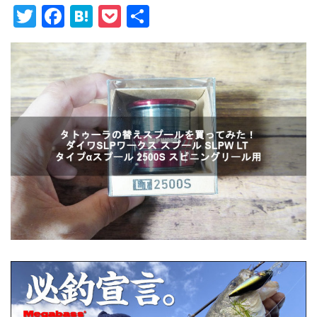
T
F
H
P
共
wi
a
at
o
有
tt
c
e
ck
er
e
n
et
b
a
o
o
k