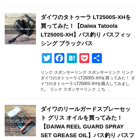
b
a
o
ダイワのタトゥーラ LT2500S-XHを
o
買ってみた！【Daiwa Tatoola
k
LT2500S-XH】バス釣り バスフィッ
シング ブラックバス
T
F
H
P
共
wi
a
at
o
有
リンク スポンサーリンク スポンサーリンク リンク
tt
c
e
ck
ダイワのタトゥーラ LT2500S-XHを買ってみた！ ダ
イワのタトゥーラ LT2500S-XHを購入してみまし
er
e
n
et
た。 リンク スポンサーリンク こち ...
b
a
o
ダイワのリールガードスプレーセッ
o
ト グリス オイルを買ってみた！
k
【DAIWA REEL GUARD SPRAY
SET GREASE OIL】バス釣り バスフ