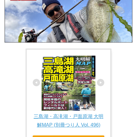
三島湖・高滝湖・戸面原湖 大明
解MAP (別冊つり人 Vol. 496)