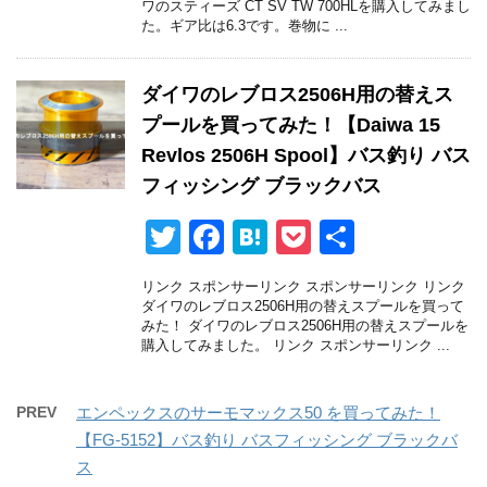
ワのスティーズ CT SV TW 700HLを購入してみまし
er
e
n
et
た。ギア比は6.3です。巻物に ...
b
a
o
ダイワのレブロス2506H用の替えス
o
プールを買ってみた！【Daiwa 15
k
Revlos 2506H Spool】バス釣り バス
フィッシング ブラックバス
T
F
H
P
共
wi
a
at
o
有
リンク スポンサーリンク スポンサーリンク リンク
tt
c
e
ck
ダイワのレブロス2506H用の替えスプールを買って
みた！ ダイワのレブロス2506H用の替えスプールを
er
e
n
et
購入してみました。 リンク スポンサーリンク ...
b
a
o
PREV
エンペックスのサーモマックス50 を買ってみた！
o
【FG-5152】バス釣り バスフィッシング ブラックバ
ス
k